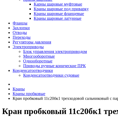
Карны шаровые муфтовые
Краны шаровые под приварку
Краны шаровые фланцевые
Краны шаровые латунные
Фланцы
Захлопки
Отводы
Переходы
Регуляторы давления
Электроприводы
Блок управления электроприводом
Многооборотные
Однооборотные
Приводы ручные конические ПРК
Конденсатоотводчики
Конденсатоотводчики судовые
Краны
Краны пробковые
Кран пробковый 11с20бк1 трехходовой сальниковый с п
Кран пробковый 11с20бк1 тре