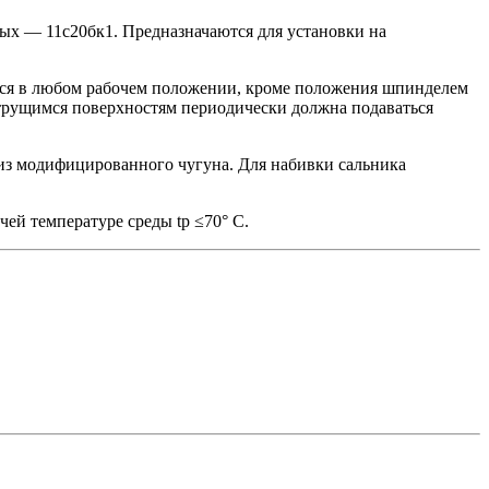
ых — 11с20бк1. Предназначаются для установки на
ться в любом рабочем положении, кроме положения шпинделем
 трущимся поверхностям периодически должна подаваться
 из модифицированного чугуна. Для набивки сальника
ей температуре среды tр ≤70° С.