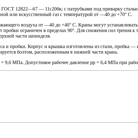
 ГОСТ 12822—67 — 11с20бк; с патрубками под приварку стальн
ой или искусственный газ с температурой от —40 до +70° С.
ружающего воздуха от —40 до +40° С. Краны могут устанавлива
т пробки ограничен в пределах 90°. Для снижения сил трения к
верхней части шпинделя.
са и пробки. Корпус и крышка изготовлены из стали, пробка —
лируется болтом, расположенным в нижней части крана.
 9,6 МПа. Допустимое рабочее давление рр = 6,4 МПа при рабоч