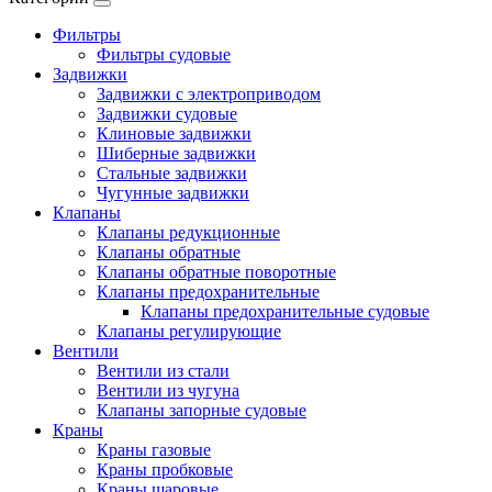
Фильтры
Фильтры судовые
Задвижки
Задвижки с электроприводом
Задвижки судовые
Клиновые задвижки
Шиберные задвижки
Стальные задвижки
Чугунные задвижки
Клапаны
Клапаны редукционные
Клапаны обратные
Клапаны обратные поворотные
Клапаны предохранительные
Клапаны предохранительные судовые
Клапаны регулирующие
Вентили
Вентили из стали
Вентили из чугуна
Клапаны запорные судовые
Краны
Краны газовые
Краны пробковые
Краны шаровые