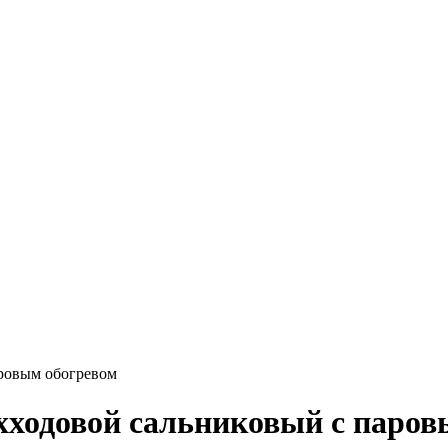
аровым обогревом
хходовой сальниковый с паров