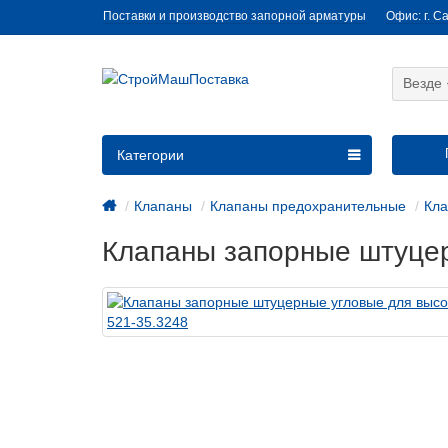
Поставки и производство запорной арматуры
Офис: г. С
Везде
Категории
Клапаны
Клапаны предохранительные
Кла
Клапаны запорные штуцер