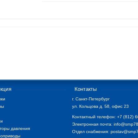
кция
Контакты
жки
г. Санкт-Петербург
ны
ул. Кольцова д. 58, офис 23
Контактный телефон: +7 (812) 6
ги
Электронная почта: info@smp78
яторы давления
Отдел снабжения: postav@smp7
роприводы