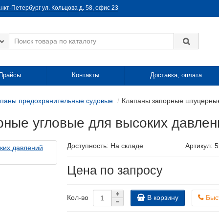
анкт-Петербург ул. Кольцова д. 58, офис 23
Прайсы
Контакты
Доставка, оплата
паны предохранительные судовые
Клапаны запорные штуцерные
ные угловые для высоких давлен
Доступность: На складе
Артикул: 
Цена по запросу
В корзину
Быс
Кол-во