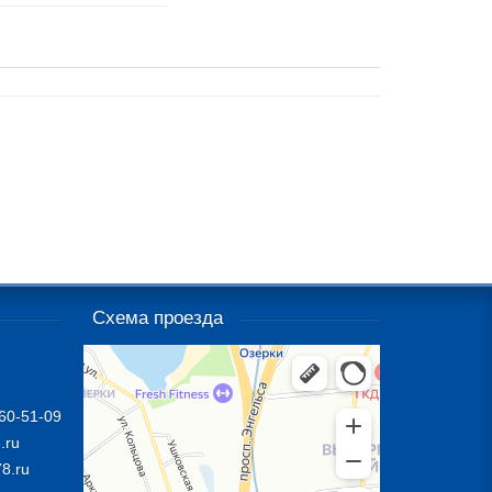
Схема проезда
60-51-09
.ru
8.ru